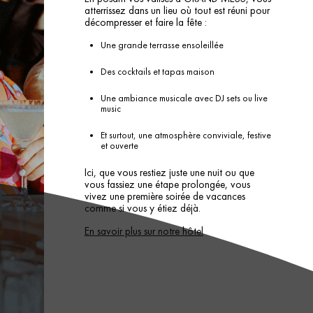
atterrissez dans un lieu où tout est réuni pour
décompresser et faire la fête :
Une grande terrasse ensoleillée
Des cocktails et tapas maison
Une ambiance musicale avec DJ sets ou live
music
Et surtout, une atmosphère conviviale, festive
et ouverte
Ici, que vous restiez juste une nuit ou que
vous fassiez une étape prolongée, vous
vivez une première soirée de vacances
comme si vous y étiez déjà.
En savoir plus sur notre hôtel