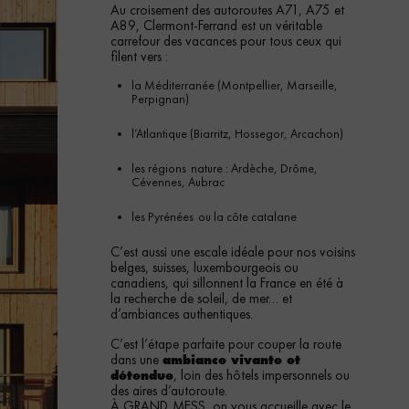
Au croisement des autoroutes A71, A75 et
A89, Clermont-Ferrand est un véritable
carrefour des vacances pour tous ceux qui
filent vers :
la Méditerranée (Montpellier, Marseille,
Perpignan)
l’Atlantique (Biarritz, Hossegor, Arcachon)
les régions
nature : Ardèche, Drôme,
Cévennes, Aubrac
les Pyrénées
ou la côte catalane
C’est aussi une escale idéale pour nos voisins
belges, suisses, luxembourgeois ou
canadiens, qui sillonnent la France en été à
la recherche de soleil, de mer… et
d’ambiances authentiques.
C’est l’étape parfaite pour couper la route
dans une
ambiance vivante et
, loin des hôtels impersonnels ou
détendue
des aires d’autoroute.
À GRAND
MESS, on vous accueille avec le