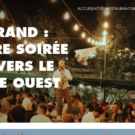
ACCUEIL
HÔTEL
RESTAURANTS
RAND :
E SOIRÉE
VERS LE
E OUEST