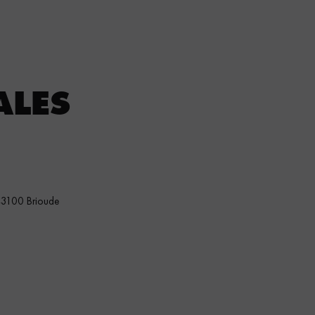
ACCUEIL
HÔTEL
RESTAURANTS
ALES
l 43100 Brioude