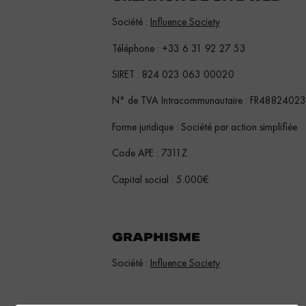
Société :
Influence Society
Téléphone : +33 6 31 92 27 53
SIRET : 824 023 063 00020
N° de TVA Intracommunautaire : FR4882402
Forme juridique : Société par action simplifiée
Code APE : 7311Z
Capital social : 5.000€
GRAPHISME
Société :
Influence Society