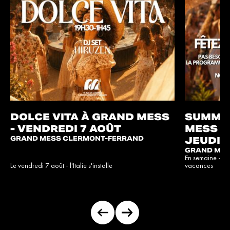
DOLCE VITA À GRAND MESS
SUMMER
- VENDREDI 7 AOÛT
MESS -
GRAND MESS
CLERMONT-FERRAND
JEUDIS
GRAND ME
En semaine - l
Le vendredi 7 août - l'Italie s'installe
vacances